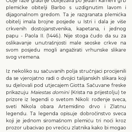
Obje faze gradnje obilježava po jedan kameni grb
plemićke obitelji Barbo s uzdignutim lavom i
dijagonalnom gredom. Ta je razgranata plemićka
obitelj imala brojne posjede u Istri i dala je više
crkvenih dostojanstvenika, kapetana, i jednog
papu - Paola II. (1446.). Nije stoga čudo da su za
oslikavanje unutrašnjosti male seoske crkve na
svom posjedu mogli angažirati vrhunske slikare
svog vremena.
Iz nekoliko su sačuvanih polja stručnjaci procijenili
da se vjerojatno radi o dvojici talijanskih slikara koji
su djelovali pod utjecajem Giotta. Sačuvane freske
prikazuju
Maiestas domini
(Krista na prijestolju) te
prizore iz legendi o svetom Nikoli: rođenje sveca,
sveti Nikola obara Artemidino drvo i Zlatnu
legendu. Ta legenda opisuje dobročinstvo sveca
koji je jednom siromašnom plemiću tri noći kroz
prozor ubacivao po vrećicu zlatnika kako bi mogao