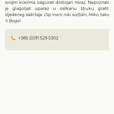
svojim kćerima osigurati dostojan miraz. Nepoznati
je glagoljaš uparao u oslikanu žbuku grafit
sljedećeg sadržaja:
Daj meni niki so(l)din, Miko, tako
ti Boga!
+385 (0)91 529 5302