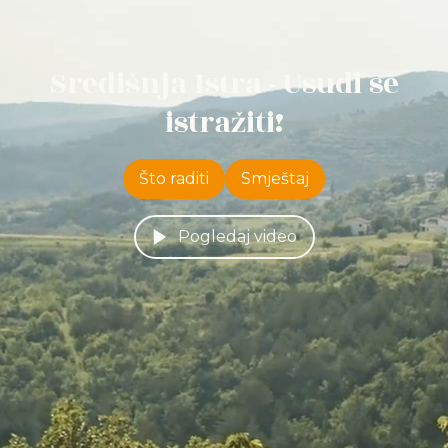
Središnja Istra - Usudi se
istražiti!
Što raditi
Smještaj
Pogledaj video