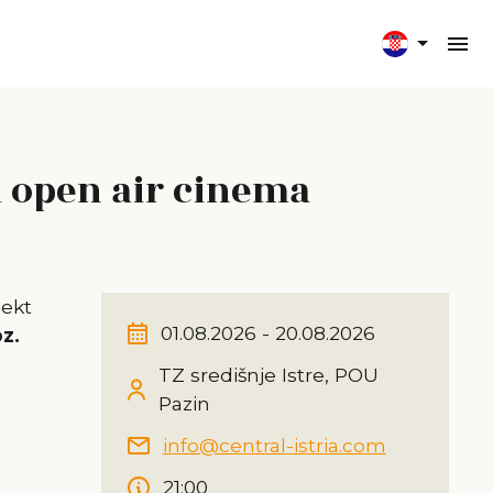
ia open air cinema
jekt
01.08.2026 - 20.08.2026
oz.
TZ središnje Istre, POU
Pazin
info@central-istria.com
21:00