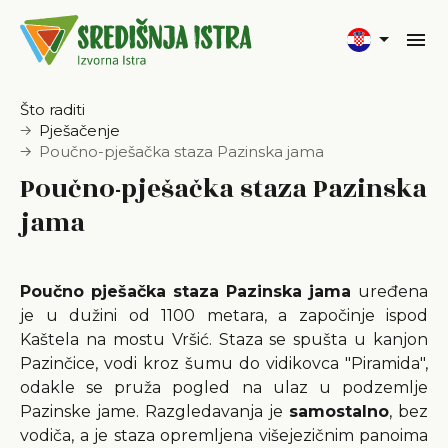
Što raditi
Pješačenje
Poučno-pješačka staza Pazinska jama
Poučno-pješačka staza Pazinska
jama
Poučno pješačka staza
Pazinska jama
uređena
je u dužini od 1100 metara, a započinje ispod
Kaštela na mostu Vršić. Staza se spušta u kanjon
Pazinčice, vodi kroz šumu do vidikovca "Piramida",
odakle se pruža pogled na ulaz u podzemlje
Pazinske jame. Razgledavanja je
samostalno
, bez
vodiča, a je staza opremljena višejezičnim panoima