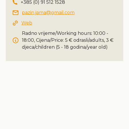
+385 (0) 91 512 1528
pazin.jama@gmail.com
Web
Radno vrijeme/Working hours: 10:00 -
18:00, Cijena/Price: 5 € odrasli/adults, 3 €
djeca/children (5 - 18 godina/year old)