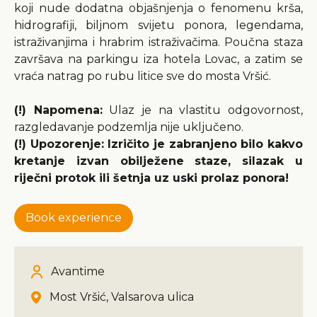
koji nude dodatna objašnjenja o fenomenu krša,
hidrografiji, biljnom svijetu ponora, legendama,
istraživanjima i hrabrim istraživačima. Poučna staza
završava na parkingu iza hotela Lovac, a zatim se
vraća natrag po rubu litice sve do mosta Vršić.
(!) Napomena:
Ulaz je na vlastitu odgovornost,
razgledavanje podzemlja nije uključeno.
(!) Upozorenje: Izričito je zabranjeno bilo kakvo
kretanje izvan obilježene staze, silazak u
riječni protok ili šetnja uz uski prolaz ponora!
Book experience
Avantime
Most Vršić, Valsarova ulica