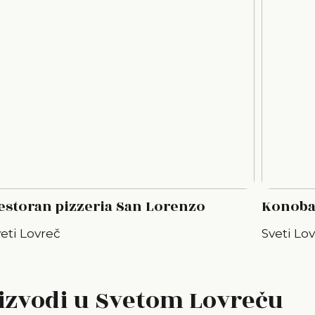
estoran pizzeria San Lorenzo
Konoba
eti Lovreč
Sveti Lo
izvodi u Svetom Lovreču