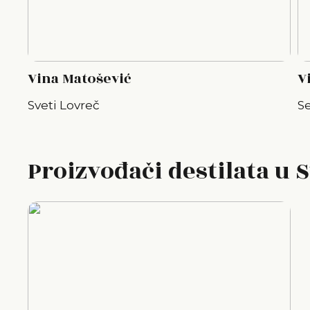
Vina Matošević
V
Sveti Lovreč
Se
Proizvođači destilata u