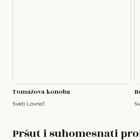
Tomažova konoba
R
Sveti Lovreč
Sv
Pršut i suhomesnati pro