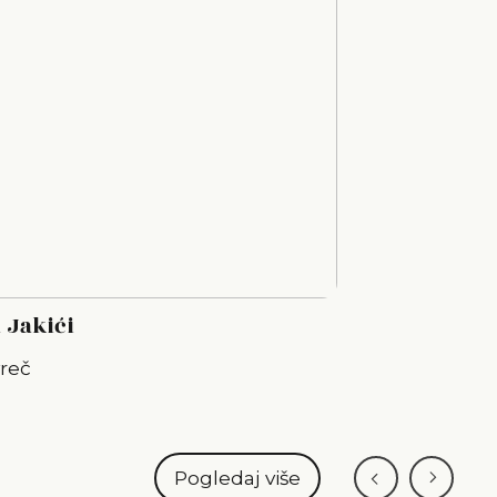
 Jakići
vreč
Pogledaj više