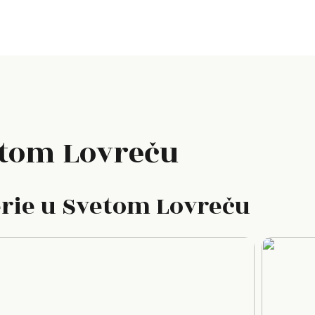
etom Lovreču
erie u Svetom Lovreču