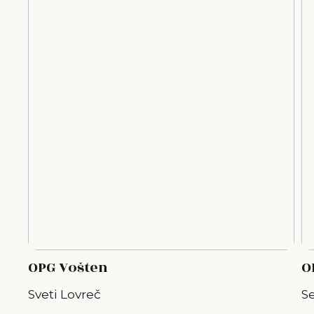
OPG Vošten
O
Sveti Lovreč
Se