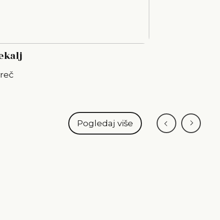
ekalj
vreč
Pogledaj više