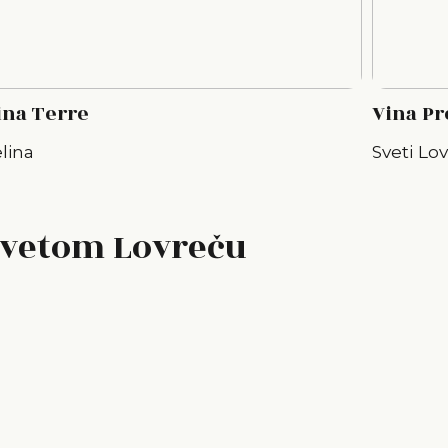
ina Terre
Vina Pr
lina
Sveti Lo
 Svetom Lovreču