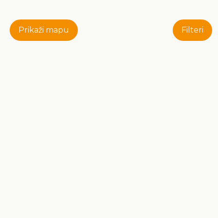
Prikaži mapu
Filteri
Kontakt
Turistička zajednica središnje Istre
Velog Jože 1, HR 52000 Pazin
+385 (0) 52 622 460
+385 (0) 91 262 2460