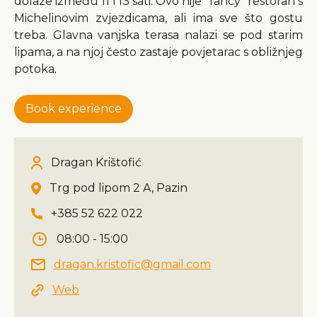
dolaze između 11 i 13 sati. Ovo nije "fancy" restoran s
Michelinovim zvjezdicama, ali ima sve što gostu
treba. Glavna vanjska terasa nalazi se pod starim
lipama, a na njoj često zastaje povjetarac s obližnjeg
potoka.
Book experience
Dragan Krištofić
Trg pod lipom 2 A, Pazin
+385 52 622 022
08:00 - 15:00
dragan.kristofic@gmail.com
Web