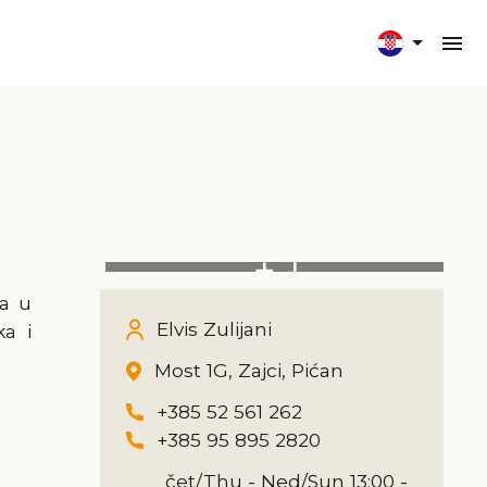
+ 1
a u
Elvis Zulijani
ka i
Most 1G, Zajci, Pićan
+385 52 561 262
+385 95 895 2820
čet/Thu - Ned/Sun 13:00 -