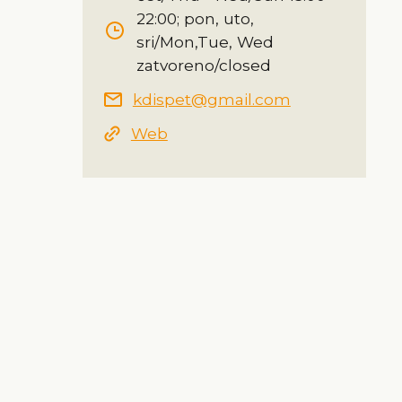
22:00; pon, uto,
sri/Mon,Tue, Wed
zatvoreno/closed
kdispet@gmail.com
Web