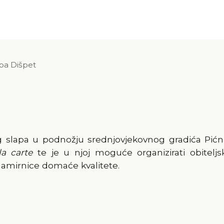
ba Dišpet
 slapa u podnožju srednjovjekovnog gradića Pićn
la carte
te je u njoj moguće organizirati obiteljs
 namirnice domaće kvalitete.