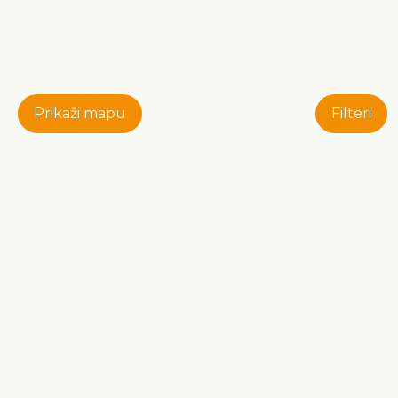
Prikaži mapu
Filteri
Kontakt
Turistička zajednica središnje Istre
Velog Jože 1, HR 52000 Pazin